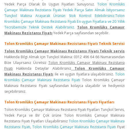
Yedek Parça Olarak En Uygun Fiyatları Sunuyoruz.
Tolon Kromlüks
Çamaşır Makinası Rezistansı Fiyatı Yedek Parça Satın Almak İstiyorsanız
Tunçkol Makina Arayarak Ürünün Stok Kontrol Edebilirsiniz.Tolon
Kromlüks Çamaşır Makinası Rezistansı Fiyatı En uygun Fiyatlara ve 20 Yıllık
Tecrübemizle Teknik Destek Alabilirsiniz.
Tolon Kromlüks Çamaşır
Makinası Rezistansı Fiyatı
Yedek Parça sayfasından seçebilir.
Tolon Kromlüks Çamaşır Makinası Rezistansı Fiyatı Teknik Servisi
Tolon Kromlüks Çamaşır Makinası Rezistansı Fiyatı Teknik servis
Hakkında Bilgi Almak için Tunçkol Makina: 0312 496 64 66 Numarasından
Bize Ulaşırsanız Ücretsiz
Tolon Kromlüks Çamaşır Makinası Rezistansı
Fiyatı
Hakkında Detaylar Alabilirsiniz
Tolon Kromlüks Çamaşır
Makinası Rezistansı Fiyatı
ile en uygun fiyatlara ulaşabilirsiniz.
Tolon
Kromlüks Çamaşır Makinası Rezistansı Fiyatı
Tolon Kromlüks Çamaşır
Makinası Rezistansı Fiyatı sayfasından kolayca ulaşabilir ve hediyenizi
seçebilirsiniz.
Tolon Kromlüks Çamaşır Makinası Rezistansı Fiyatı Fiyatları
Tolon Kromlüks Çamaşır Makinası Rezistansı Fiyatı Fiyatları Tunçkol Servis,
Yedek Parça ve Bir Çok ürüne Tolon Kromlüks Çamaşır Makinası
Rezistansı Fiyatı Fiyatları Ulaşabilirsiniz
Tolon Kromlüks Çamaşır Makinası
Rezistansı Fiyatı
,
Tolon Kromlüks Çamaşır Makinası Rezistansı Fiyatı
Fiyat