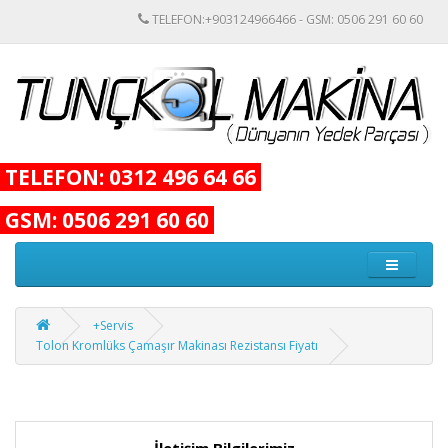
TELEFON:+903124966466 - GSM: 0506 291 60 60
TELEFON: 0312 496 64 66
GSM: 0506 291 60 60
+Servis
Tolon Kromlüks Çamaşır Makinası Rezistansı Fiyatı