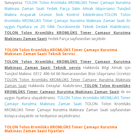
Sunuyoruz.
TOLON Tolon Kromlüks KROMLÜKS Timer Çamaşır Kurutma
Makinası Zaman Saati Yedek Parça Satın Almak İstiyorsanız Tunçkol
Makina Arayarak Ürünün Stok Kontrol Edebilirsiniz.TOLON Tolon
Kromlüks KROMLÜKS Timer Çamaşır Kurutma Makinası Zaman Saati En
uygun Fiyatlara ve 20 Yıllık Tecrübemizle Teknik Destek Alabilirsiniz.
TOLON Tolon Kromlüks KROMLÜKS Timer Çamaşır Kurutma
Makinası Zaman Saati
Yedek Parça sayfasından seçebilir.
TOLON Tolon Kromlüks KROMLÜKS Timer Çamaşır Kurutma
Makinası Zaman Saati Teknik Servisi
TOLON Tolon Kromlüks KROMLÜKS Timer Çamaşır Kurutma
Makinası Zaman Saati Teknik servis
Hakkında Bilgi Almak için
Tunçkol Makina: 0312 496 64 66 Numarasından Bize Ulaşırsanız Ücretsiz
TOLON Tolon Kromlüks KROMLÜKS Timer Çamaşır Kurutma Makinası
Zaman Saati
Hakkında Detaylar Alabilirsiniz
TOLON Tolon Kromlüks
KROMLÜKS Timer Çamaşır Kurutma Makinası Zaman Saati
ile en
uygun fiyatlara ulaşabilirsiniz.
TOLON Tolon Kromlüks KROMLÜKS Timer
Çamaşır Kurutma Makinası Zaman Saati
TOLON Tolon Kromlüks
KROMLÜKS Timer Çamaşır Kurutma Makinası Zaman Saati sayfasından
kolayca ulaşabilir ve hediyenizi seçebilirsiniz.
TOLON Tolon Kromlüks KROMLÜKS Timer Çamaşır Kurutma
Makinası Zaman Saati Fiyatları